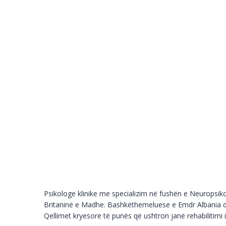
Psikologe klinike me specializim në fushën e Neuropsikol
Britaninë e Madhe. Bashkëthemeluese e Emdr Albania dhe
Qellimet kryesore të punës që ushtron janë rehabilitimi i