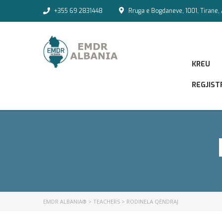
+355 69 2831448
Rruga e Bogdaneve, 1001, Tirane, 
KREU
REGJIST
EMDR ALBANIA®
>
TEACHERS
>
RODINELA QËNDRAJ