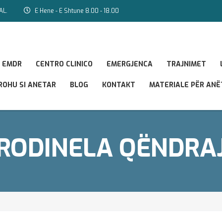
AL.
E Hene - E Shtune 8.00 - 18.00
EMDR
CENTRO CLINICO
EMERGJENCA
TRAJNIMET
ROHU SI ANETAR
BLOG
KONTAKT
MATERIALE PËR AN
RODINELA QËNDRA