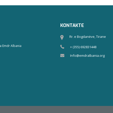
KONTAKTE
Rr. e Bogdanëve, Tirane
a Emdr Albania
+ (355) 692831448
Info@emdralbania.org