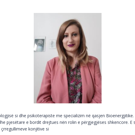
ogjisë si dhe psikoterapiste me specializim në qasjen Bioenergjitike. 
 pjesëtare e bordit drejtues nën rolin e përgjegjëses shkencore. E 
 çrregullimeve konjitive si